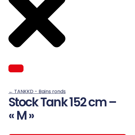
←
TANKKD - Bains ronds
Stock Tank 152 cm –
« M »