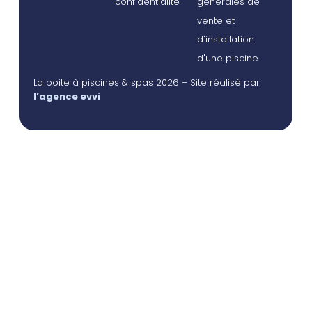
confidentialité
générales de
vente et
d'installation
d'une piscine
La boite à piscines & spas 2026 – Site réalisé par
l’agence evvi