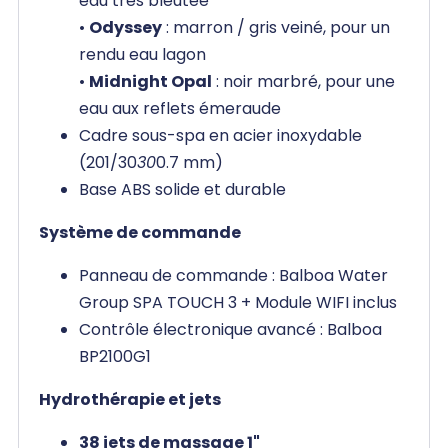
eau très bleutée
•
Odyssey
: marron / gris veiné, pour un
rendu eau lagon
•
Midnight Opal
: noir marbré, pour une
eau aux reflets émeraude
Cadre sous-spa en acier inoxydable
(201/30
30
0.7 mm)
Base ABS solide et durable
Système de commande
Panneau de commande : Balboa Water
Group SPA TOUCH 3 + Module WIFI inclus
Contrôle électronique avancé : Balboa
BP2100G1
Hydrothérapie et jets
38 jets de massage 1"