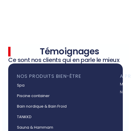
Témoignages
Ce sont nos clients qui en parle le mieux
NOS PRODUITS BIEN-ÊTRE
A P
Mieux
Spa
Nos a
Piscine container
Bain nordique & Bain Froid
TANKKD
Sauna & Hammam