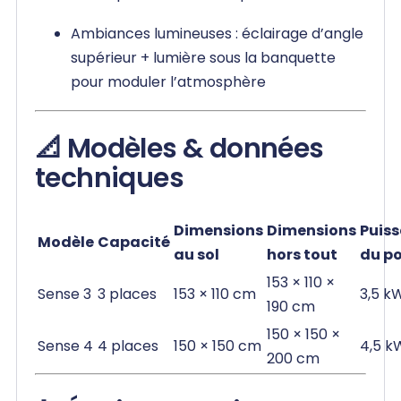
Ambiances lumineuses : éclairage d’angle
supérieur + lumière sous la banquette
pour moduler l’atmosphère
📐 Modèles & données
techniques
Dimensions
Dimensions
Puis
Modèle
Capacité
au sol
hors tout
du p
153 × 110 ×
Sense 3
3 places
153 × 110 cm
3,5 k
190 cm
150 × 150 ×
Sense 4
4 places
150 × 150 cm
4,5 k
200 cm