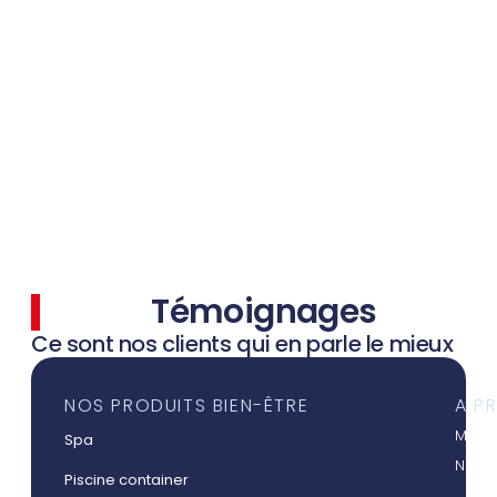
Témoignages
Ce sont nos clients qui en parle le mieux
NOS PRODUITS BIEN-ÊTRE
A P
Mieux
Spa
Nos a
Piscine container