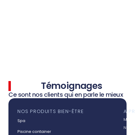
Témoignages
Ce sont nos clients qui en parle le mieux
NOS PRODUITS BIEN-ÊTRE
A P
Mieux
Spa
Nos a
Piscine container