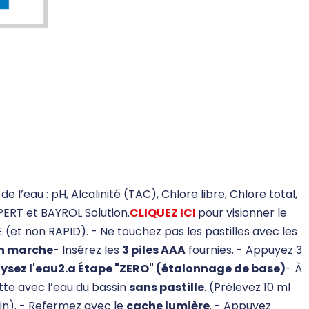
l’eau : pH, Alcalinité (TAC), Chlore libre, Chlore total,
PERT et BAYROL Solution.
CLIQUEZ ICI
pour visionner le
(et non RAPID). - Ne touchez pas les pastilles avec les
en marche
- Insérez les
3 piles AAA
fournies. - Appuyez 3
lysez l'eau
2.a Étape "ZERO" (étalonnage de base)
- À
ette avec l’eau du bassin
sans pastille
. (Prélevez 10 ml
sin). - Refermez avec le
cache lumière
. - Appuyez