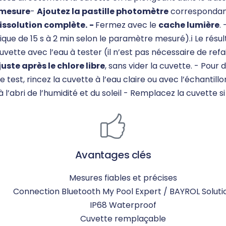
 mesure
-
Ajoutez la pastille photomètre
correspondant 
issolution complète.
-
Fermez avec le
cache lumière
.
e de 15 s à 2 min selon le paramètre mesuré).ℹ️ Le résul
uvette avec l’eau à tester (il n’est pas nécessaire de ref
juste après le chlore libre
, sans vider la cuvette. - Pour
test, rincez la cuvette à l’eau claire ou avec l’échantillon
 à l’abri de l’humidité et du soleil - Remplacez la cuvette s
Avantages clés
Mesures fiables et précises
Connection Bluetooth My Pool Expert / BAYROL Soluti
IP68 Waterproof
Cuvette remplaçable