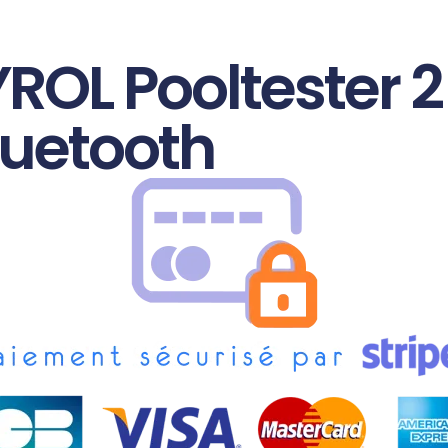
OL Pooltester 2
luetooth