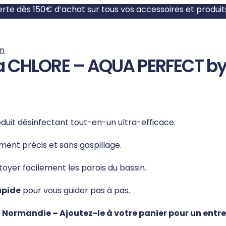
ferte dès 150€ d’achat sur tous vos accessoires et produit
en
spa CHLORE – AQUA PERFECT b
duit désinfectant tout-en-un ultra-efficace
.
ment précis et sans gaspillage
.
oyer facilement les parois du bassin
.
apide
pour vous guider pas à pas
.
ormandie – Ajoutez-le à votre panier pour un entret