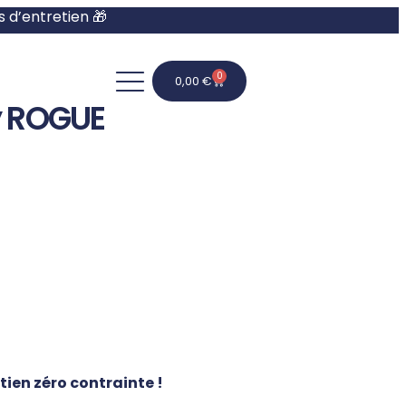
s d’entretien 🎁
0
0,00
€
y ROGUE
ien zéro contrainte !