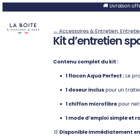
🚚 Livraison of
←
Accessoires & Entretien
,
Entreti
Kit d’entretien 
Contenu complet du kit :
1 flacon Aqua Perfect :
Le pro
1 doseur inclus
pour un traite
1 chiffon microfibre
pour nett
1 mode d’emploi simple et r
🛒
Disponible immédiatement en N