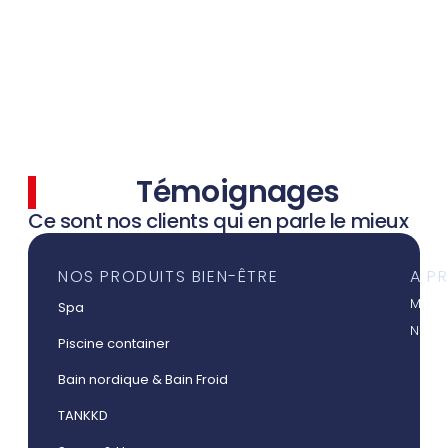
Témoignages
Ce sont nos clients qui en parle le mieux
NOS PRODUITS BIEN-ÊTRE
A P
Mieux
Spa
Nos a
Piscine container
Bain nordique & Bain Froid
TANKKD