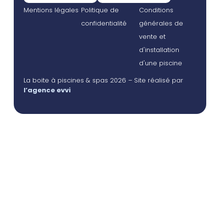
Mentions légales
Politique de
Conditions
confidentialité
générales de
vente et
d'installation
d'une piscine
La boite à piscines & spas 2026 – Site réalisé par
l’agence evvi