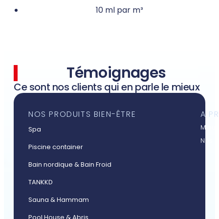
10 ml par m³
Témoignages
Ce sont nos clients qui en parle le mieux
NOS PRODUITS BIEN-ÊTRE
A P
Mieux
Spa
Nos a
Piscine container
Bain nordique & Bain Froid
TANKKD
Sauna & Hammam
Pool House & Abris